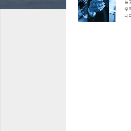
들
추
니다
능
되
로
항
브
폰
계
조
서
다
방
트
을